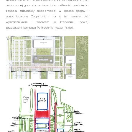
osi łączącej go z otoczeniem daje możliwość rozwinięcia
zespołu zabudowy akademickiej w sposób spójny i
zorganizowany. Cognitarium ma w tym sensie być
wyznacznikiem i wzorcem w kreowaniu nowej
przestrzeni kampusu Politechniki Koszalińskiej.