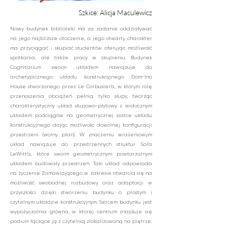
Szkice: Alicja Maculewicz
Nowy budynek biblioteki ma za zadanie oddziaływać
na jego najbliższe otoczenie, a jego otwarty charakter
ma przyciągać i skupiać studentów oferując możliwość
spotkania, ale także pracy w skupieniu. Budynek
Cognitarium swoim układem nawiązuje do
archetypicznego układu konstrukcyjnego Dom-Ino
House stworzonego przez Le Corbusier’a, w którym rolę
przenoszenia obciążeń pełnią tylko słupy, tworząc
charakterystyczny układ słupowo-płytowy z widocznym
układem podciągów na geometrycznej siatce układu
konstrukcyjnego dając możliwość dowolnej konfiguracji
przestrzeni (wolny plan). W znaczeniu wrażeniowym
układ nawiązuje do przestrzennych struktur Sol’a
LeWitt’a, które swoim geometrycznym powtarzalnym
układem budowały przestrzeń. Taki układ odpowiada
na życzenie Zamawiającego w zakresie otwarcia się na
możliwość swobodnej rozbudowy oraz adaptacji w
przyszłości dzięki stworzeniu budynku o prostym i
czytelnym układzie konstrukcyjnym. Sercem budynku jest
wypożyczalnia główna, w której centrum znajduje się
podium łączące ją z czytelnią zlokalizowaną na piętrze.