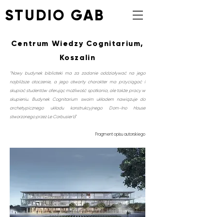
STUDIO GAB
Centrum Wiedzy Cognitarium,
Koszalin
"
Nowy budynek biblioteki ma za zadanie oddziaływać na jego
najbliższe otoczenie, a jego otwarty charakter ma przyciągać i
skupiać studentów oferując możliwość spotkania, ale także pracy w
skupieniu. Budynek Cognitarium swoim układem nawiązuje do
archetypicznego układu konstrukcyjnego Dom-Ino House
stworzonego przez Le Corbusier’a
"
Fragment opisu autorskiego