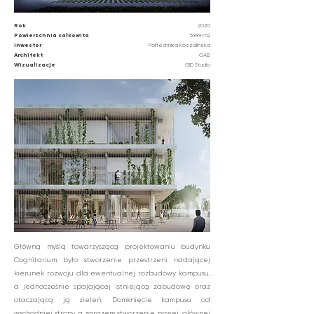
Rok
2020
Powierzchnia całkowita
5999 m2
Inwestor
Politechnika Koszalińska
Architekt
GAB
Wizualizacje
GID Studio
Główną myślą towarzyszącą projektowaniu budynku
Cognitarium było stworzenie przestrzeni nadającej
kierunek rozwoju dla ewentualnej rozbudowy kampusu,
a jednocześnie spajającej istniejącą zabudowę oraz
otaczającą ją zieleń. Domknięcie kampusu od
wschodniej strony a zarazem stworzenie nowej, głównej