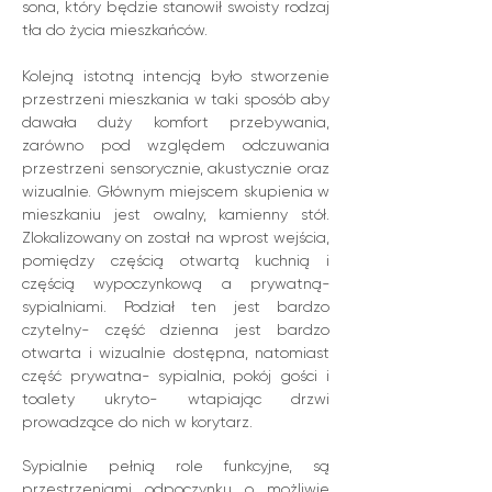
sona, który będzie stanowił swoisty rodzaj
tła do życia mieszkańców.
Kolejną istotną intencją było stworzenie
przestrzeni mieszkania w taki sposób aby
dawała duży komfort przebywania,
zarówno pod względem odczuwania
przestrzeni sensorycznie, aku­stycznie oraz
wizualnie.
Głównym miejscem skupienia w
mieszkaniu jest owalny, kamienny stół.
Zlokalizowany on został na wprost wejścia,
pomiędzy częścią otwartą kuchnią i
częścią wypoczynkową a prywat­ną-
sypialniami. Podział ten jest bardzo
czytelny- część dzienna jest bardzo
otwarta i wizualnie dostępna, natomiast
część prywatna- sypialnia, pokój gości i
toalety ukryto- wtapiając drzwi
prowadzące do nich w korytarz.
Sypialnie pełnią role funkcyjne, są
przestrzeniami odpoczyn­ku o możliwie