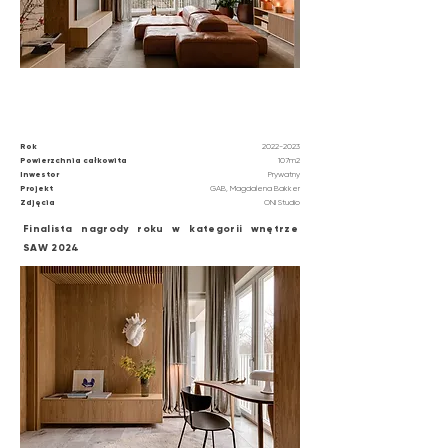
Rok
2022
-2023
Powierzchnia całkowita
107m2
Inwestor
Prywatny
Projekt
GAB, Magdalena Bakker
Zdjęcia
ONI Studio
Finalista nagrody roku w kategorii wnętrze
SAW 2024