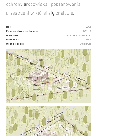
ochrony środowiska i poszanowania
przestrzeni w której się znajduje.
Rok
2025
Powierzchnia całkowita
1206 m2
Inwestor
Nadlesnictwo Wieluń
Architekt
GAB
Wizualizacje
Studio Gid